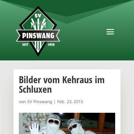
Bilder vom Kehraus im
Schluxen
von
SV Pinswang
|
Feb. 23, 2015