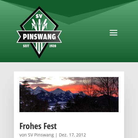
Frohes Fest
von
SV Pinswang
|
Dez. 17, 2012