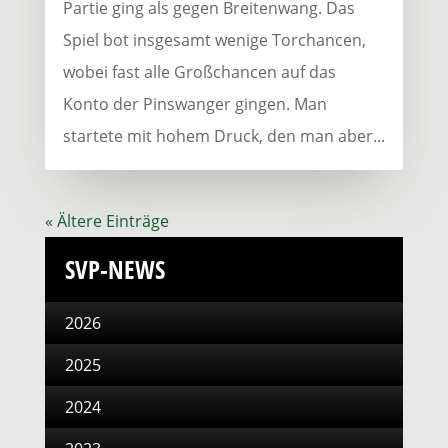
Partie ging als gegen Breitenwang. Das
Spiel bot insgesamt wenige Torchancen,
wobei fast alle Großchancen auf das
Konto der Pinswanger gingen. Man
startete mit hohem Druck, den man aber...
« Ältere Einträge
SVP-NEWS
2026
2025
2024