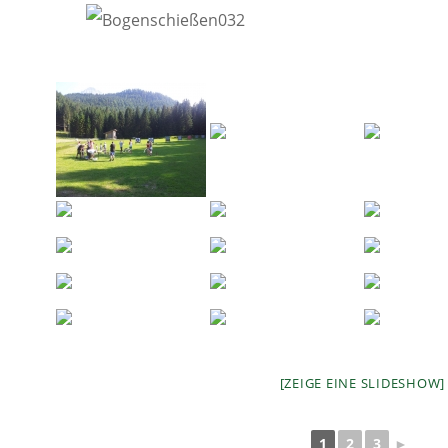
[ZEIGE EINE SLIDESHOW]
1
2
3
►