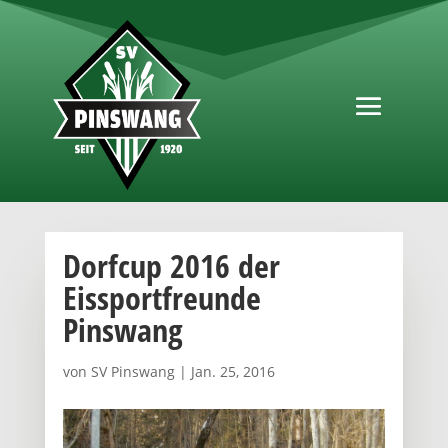
Dorfcup 2016 der
Eissportfreunde
Pinswang
von
SV Pinswang
|
Jan. 25, 2016