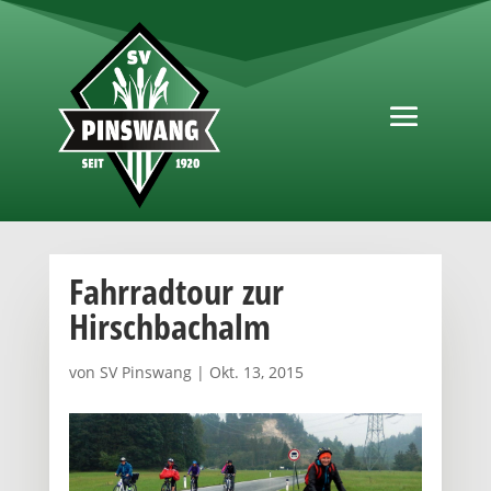
Fahrradtour zur
Hirschbachalm
von
SV Pinswang
|
Okt. 13, 2015