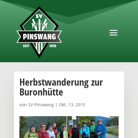
Herbstwanderung zur
Buronhütte
von
SV Pinswang
|
Okt. 13, 2015