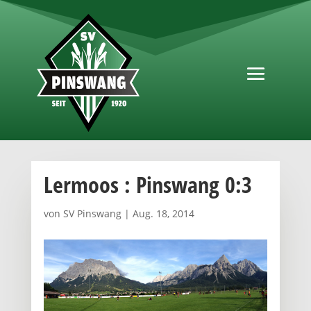
Lermoos : Pinswang 0:3
von
SV Pinswang
|
Aug. 18, 2014