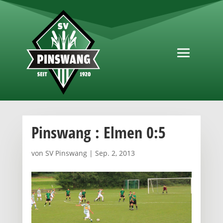
Pinswang : Elmen 0:5
von
SV Pinswang
|
Sep. 2, 2013