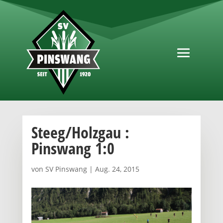
Steeg/Holzgau :
Pinswang 1:0
von
SV Pinswang
|
Aug. 24, 2015