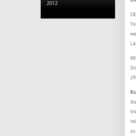
2012
Ob
Te
we
Lä
Mi
St
29
Ku
da
Vi
te
zu