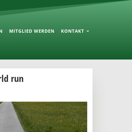
N
MITGLIED WERDEN
KONTAKT
rld run