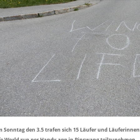
 Sonntag den 3.5 trafen sich 15 Läufer und Läuferinne
fe World run per Handy-app in Pinswang teilzunehmen.