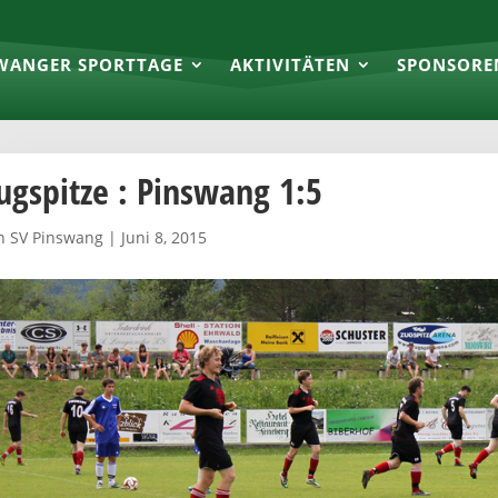
WANGER SPORTTAGE
AKTIVITÄTEN
SPONSORE
ugspitze : Pinswang 1:5
n
SV Pinswang
|
Juni 8, 2015