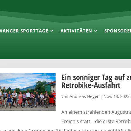
WANGER SPORTTAGE
AKTIVITÄTEN
SPONSORE
Ein sonniger Tag auf 
Retrobike-Ausfahrt
von
Andreas Heger
|
Nov. 13, 2023
An einem strahlenden Augustna
Ereignis statt – die erste Retro
nswang. Eine Gruppe von 15 Radbegeisterten, sowohl Mitgli